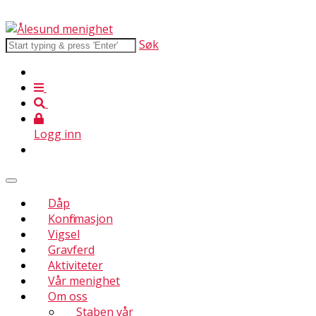
Søk
Logg inn
Dåp
Konfirmasjon
Vigsel
Gravferd
Aktiviteter
Vår menighet
Om oss
Staben vår