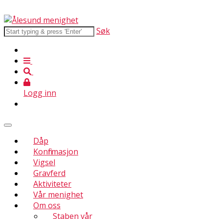
Søk
Logg inn
Dåp
Konfirmasjon
Vigsel
Gravferd
Aktiviteter
Vår menighet
Om oss
Staben vår